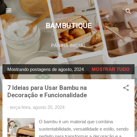
Pular para o conteúdo principal
BAMBUTIQUE
PÁGINA INICIAL
Mostrando postagens de agosto, 2024
MOSTRAR TUDO
P
o
7 Ideias para Usar Bambu na
s
Decoração e Funcionalidade
t
a
-
terça-feira, agosto 20, 2024
g
e
O bambu é um material que combina
n
sustentabilidade, versatilidade e estilo, sendo
perfeito para transformar a decoração e a