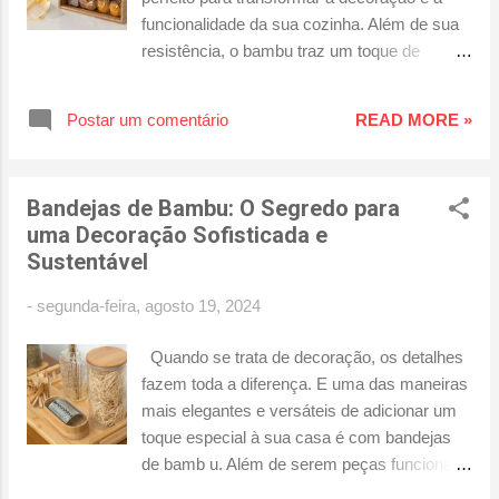
s
funcionalidade da sua cozinha. Além de sua
resistência, o bambu traz um toque de
elegância e naturalidade ao ambiente,
tornando-o mais aconchegante e sofisticado.
Postar um comentário
READ MORE »
Se você busca renovar sua cozinha com um
toque moderno e ecológico, confira essas 7
ideias práticas para incorporar o bambu no
Bandejas de Bambu: O Segredo para
seu dia a dia. 1. Porta Pão de Bambu Um
uma Decoração Sofisticada e
porta pão de bambu é um item essencial
Sustentável
para manter seus pães frescos e
organizados. Além de funcional, ele adiciona
-
segunda-feira, agosto 19, 2024
um charme rústico e natural à sua bancada.
O bambu é um material durável e resistente,
Quando se trata de decoração, os detalhes
ideal para o uso diário na cozinha. Aposte em
fazem toda a diferença. E uma das maneiras
um porta pão de bambu para uma cozinha
mais elegantes e versáteis de adicionar um
mais organizada e elegante. 2. Bandejas de
toque especial à sua casa é com bandejas
Bambu As bandejas de bambu são ideais
de bamb u. Além de serem peças funcionais,
para servir refeições ou organizar itens na
essas bandejas trazem uma estética única e